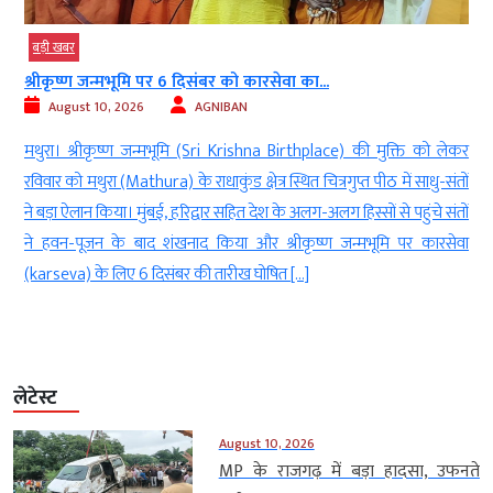
बड़ी खबर
श्रीकृष्ण जन्मभूमि पर 6 दिसंबर को कारसेवा का...
August 10, 2026
AGNIBAN
ी
मथुरा। श्रीकृष्ण जन्मभूमि (Sri Krishna Birthplace) की मुक्ति को लेकर
t
रविवार को मथुरा (Mathura) के राधाकुंड क्षेत्र स्थित चित्रगुप्त पीठ में साधु-संतों
े
ने बड़ा ऐलान किया। मुंबई, हरिद्वार सहित देश के अलग-अलग हिस्सों से पहुंचे संतों
5
ने हवन-पूजन के बाद शंखनाद किया और श्रीकृष्ण जन्मभूमि पर कारसेवा
(karseva) के लिए 6 दिसंबर की तारीख घोषित […]
लेटेस्ट
August 10, 2026
MP के राजगढ़ में बड़ा हादसा, उफनते