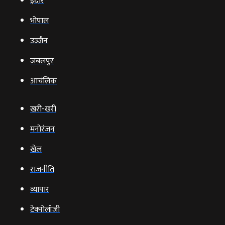
इंदौर
भोपाल
उज्‍जैन
जबलपुर
आचंलिक
खरी-खरी
मनोरंजन
खेल
राजनीति
व्‍यापार
टेक्‍नोलॉजी