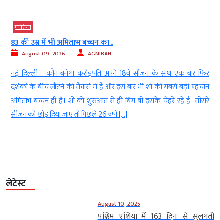
मनोरंजन
15 अगस्त के आसपास रिलीज हुई इन पांच...
August 09, 2026
AGNIBAN
र
नई दिल्ली । 15 अगस्त (August 15) का दिन देश (Country) में स्वतंत्रता
न
दिवस (Independence Day) के जश्न के लिए खास होता है, लेकिन फिल्म
े
इंडस्ट्री (Film Industry) के लिए भी यह समय लंबे वीकेंड और छुट्टियों के
कारण महत्वपूर्ण माना जाता है। कई बड़े सितारों और बड़े बजट की फिल्मों (Big
Budget Films) ने […]
लेटेस्ट
August 10, 2026
पश्चिम एशिया में 163 दिन से सुलगती