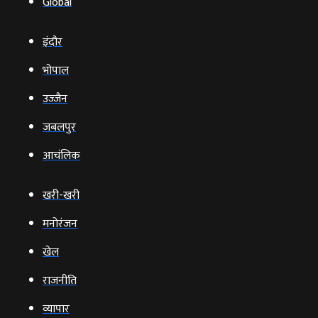
Global
इंदौर
भोपाल
उज्‍जैन
जबलपुर
आचंलिक
खरी-खरी
मनोरंजन
खेल
राजनीति
व्‍यापार