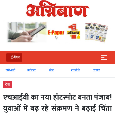
ई-पेपर
खरी-खरी
मनोरंजन
खेल
राजनीति
व्‍यापार
देश
एचआईवी का नया हॉटस्पॉट बनता पंजाब!
युवाओं में बढ़ रहे संक्रमण ने बढ़ाई चिंता