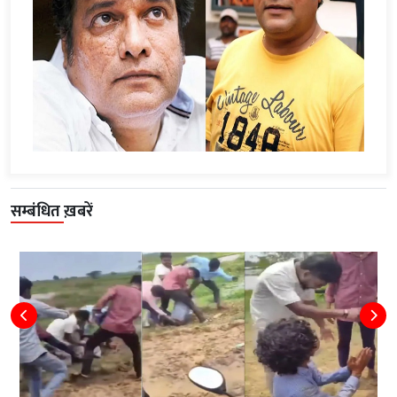
सम्बंधित ख़बरें