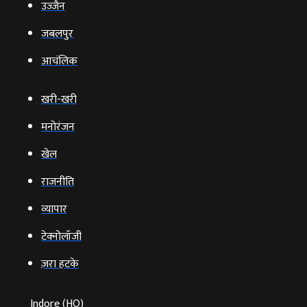
उज्‍जैन
जबलपुर
आचंलिक
खरी-खरी
मनोरंजन
खेल
राजनीति
व्‍यापार
टेक्‍नोलॉजी
ज़रा हटके
Indore (HO)