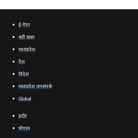
ई‑पेपर
बड़ी खबर
मध्‍यप्रदेश
देश
विदेश
मध्यप्रदेश जनसंपर्क
Global
इंदौर
भोपाल