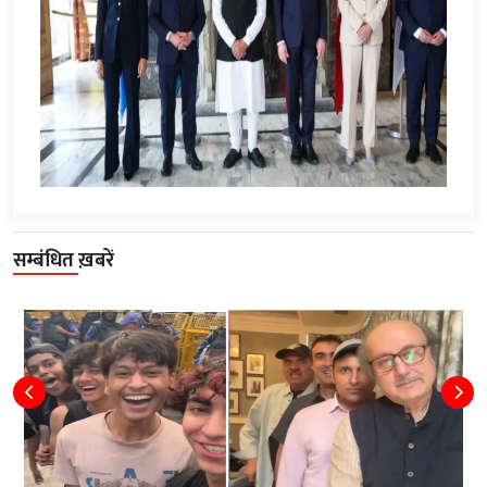
सम्बंधित ख़बरें