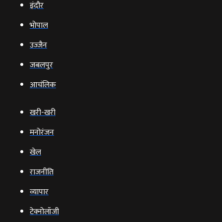
इंदौर
भोपाल
उज्‍जैन
जबलपुर
आचंलिक
खरी-खरी
मनोरंजन
खेल
राजनीति
व्‍यापार
टेक्‍नोलॉजी