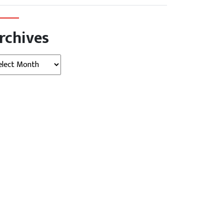
rchives
hives