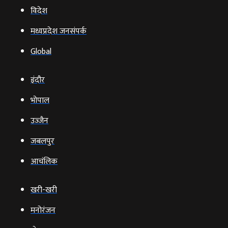
विदेश
मध्यप्रदेश जनसंपर्क
Global
इंदौर
भोपाल
उज्‍जैन
जबलपुर
आचंलिक
खरी-खरी
मनोरंजन