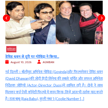
मनोरंजन
 दूरी पर गोविंदा ने किया...
KBC 18 के प्रोमो 
0, 2026
AGNIBAN
August 10, 2
 बॉलीवुड अभिनेता गोविंदा (Govinda)और फिल्ममेकर डेविड धवन
नई दिल्ली ।टेल
an)की जोड़ी हिंदी सिनेमा की सबसे चर्चित और सफल अभिनेता
करोड़पति के 18वे
़ियों (Actor-Director Duos)में शामिल रही है। दोनों ने साथ
सीजन के पहले एप
 कॉमेडी फिल्मों में काम किया, जिन्हें आज भी दर्शक याद करते
(Sunny Deol), आ
बू (Raja Babu), कुली नंबर 1 (Coolie Number […]
नजर आएंगी। शो स