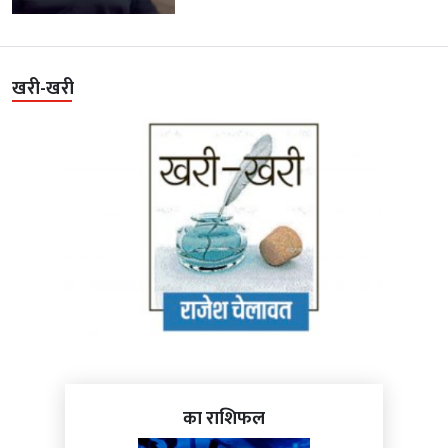
खरी-खरी
का राशिफल