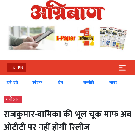
ई-पेपर
खरी-खरी
मनोरंजन
खेल
राजनीति
व्‍यापार
टे
मनोरंजन
राजकुमार-वामिका की भूल चूक माफ अब
ओटीटी पर नहीं होगी रिलीज