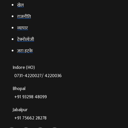
खेल
राजनीति
व्‍यापार
टेक्‍नोलॉजी
ज़रा हटके
Indore (HO)
0731-4220027/ 4220036
Bhopal
+91 93298 48099
Jabalpur
+91 75662 28278