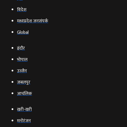
विदेश
मध्यप्रदेश जनसंपर्क
Global
इंदौर
भोपाल
उज्‍जैन
जबलपुर
आचंलिक
खरी-खरी
मनोरंजन