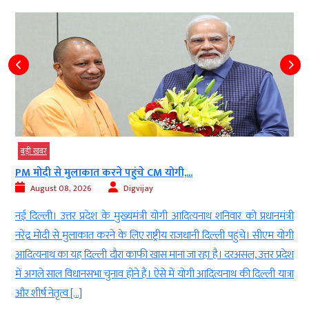
बड़ी खबर
सपा समय-समय पर अपना राजनीतिक रंग बदलती रही...
August 08, 2026
Girish
ंत्री
लखनऊ । बसपा सुप्रीमो मायावती (BSP supremo Mayawati) ने कहा कि
 योगी
समय-समय पर (From Time to Time) सपा अपना राजनीतिक रंग बदलती
रदेश
रही है (SP has kept changing its Political Colors) । बहुजन समाज पार्टी
ात्रा
(बसपा) की राष्ट्रीय अध्यक्ष मायावती ने समाजवादी पार्टी (सपा) पर तीखा हमला
बोलते हुए आरोप लगाया कि सपा अपनी संकीर्ण […]