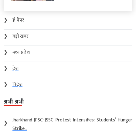
❯
ई-पेपर
❯
बड़ी खबर
❯
मध्य प्रदेश
❯
देश
❯
विदेश
अभी-अभी
Jharkhand JPSC-JSSC Protest Intensifies: Students’ Hunger
❯
Strike...