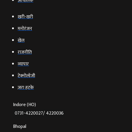
आचंलिक
खरी-खरी
मनोरंजन
खेल
राजनीति
व्‍यापार
टेक्‍नोलॉजी
ज़रा हटके
Indore (HO)
0731-4220027/ 4220036
Bhopal