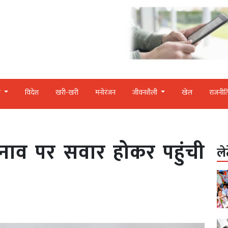
र
विदेश
खरी-खरी
मनोरंजन
जीवनशैली
खेल
राजनीत
े, नाव पर सवार होकर पहुंची
ले