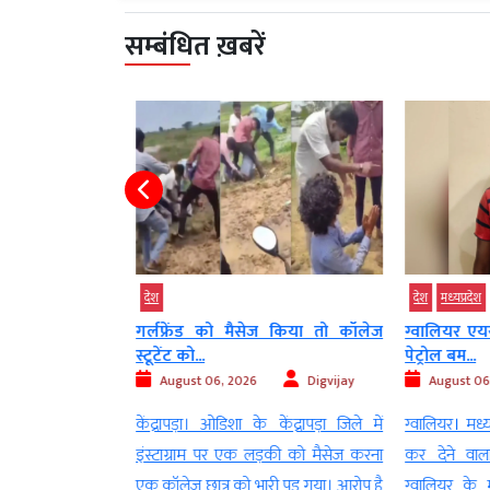
सम्बंधित ख़बरें
देश
देश
मध्‍यप्रदेश
े तरुण तेजपाल को
गर्लफ्रेंड को मैसेज किया तो कॉलेज
ग्वालियर एयर
स्टूटेंट को...
पेट्रोल बम...
Digvijay
August 06, 2026
Digvijay
August 06
ट ने तरुण तेजपाल को
केंद्रापड़ा। ओडिशा के केंद्रापड़ा जिले में
ग्वालियर। मध्य
0 साल की कड़ी सज़ा
इंस्टाग्राम पर एक लड़की को मैसेज करना
कर देने वाल
 उनकी एक जूनियर
एक कॉलेज छात्र को भारी पड़ गया। आरोप है
ग्वालियर के मह