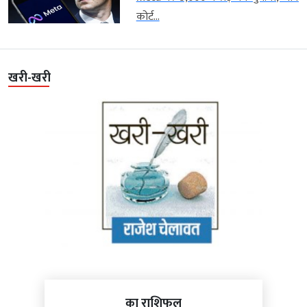
कोर्ट...
खरी-खरी
का राशिफल