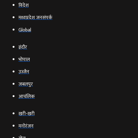
विदेश
मध्यप्रदेश जनसंपर्क
Global
इंदौर
भोपाल
उज्‍जैन
जबलपुर
आचंलिक
खरी-खरी
मनोरंजन