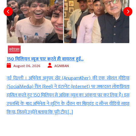
मनोरंजन
150 मिलियन व्यूज पार करते ही वायरल हुई...
August 06, 2026
AGNIBAN
र
नई दिल्ली । अभिनेता अनुपम खेर (AnupamKher) की एक सोशल मीडिया
े
(SocialMedia) रील (Reel) ने इंटरनेट (Internet) पर जबरदस्त लोकप्रियता
w
हासिल करते हुए 150 मिलियन से अधिक व्यूज का आंकड़ा पार कर लिया है। इस
ए
उपलब्धि के बाद अभिनेता ने शूटिंग के दौरान का बिहाइंड द सीन्स वीडियो साझा
किया, जिसमें उन्होंने बताया कि पूरी टीम […]