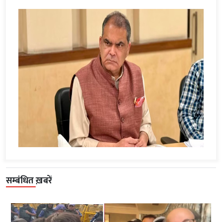
सम्बंधित ख़बरें