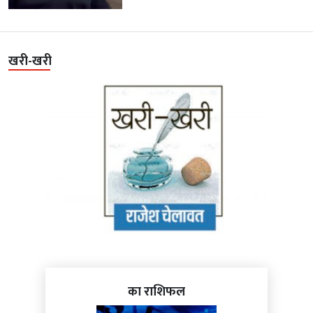
खरी-खरी
का राशिफल