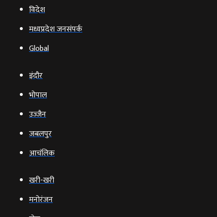
विदेश
मध्यप्रदेश जनसंपर्क
Global
इंदौर
भोपाल
उज्‍जैन
जबलपुर
आचंलिक
खरी-खरी
मनोरंजन