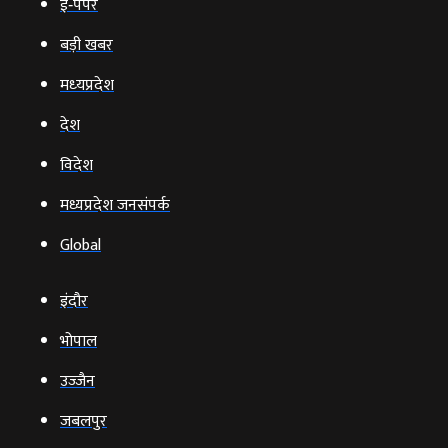
ई‑पेपर
बड़ी खबर
मध्‍यप्रदेश
देश
विदेश
मध्यप्रदेश जनसंपर्क
Global
इंदौर
भोपाल
उज्‍जैन
जबलपुर