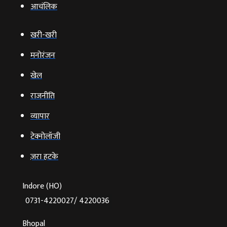
आचंलिक
खरी-खरी
मनोरंजन
खेल
राजनीति
व्‍यापार
टेक्‍नोलॉजी
ज़रा हटके
Indore (HO)
0731-4220027/ 4220036
Bhopal