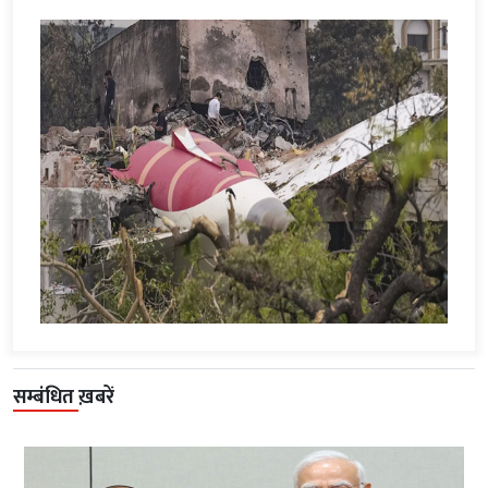
सम्बंधित ख़बरें