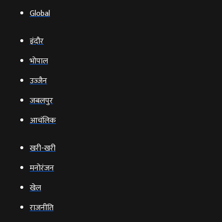
Global
इंदौर
भोपाल
उज्‍जैन
जबलपुर
आचंलिक
खरी-खरी
मनोरंजन
खेल
राजनीति