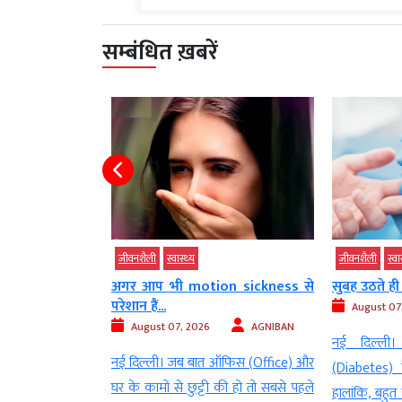
सम्बंधित ख़बरें
जीवनशैली
स्‍वास्‍थ्‍य
जीवनशैली
स्‍वास
ाना चाहते हैं वजन
अगर आप भी motion sickness से
सुबह उठते ही 
परेशान हैं...
August 07
AGNIBAN
August 07, 2026
AGNIBAN
नई दिल्‍ली।
े (Reduce weight)
नई दिल्ली। जब बात ऑफिस (Office) और
(Diabetes) क
ें पसीना बहाते हैं.
घर के कामों से छुट्टी की हो तो सबसे पहले
हालांकि, बहुत