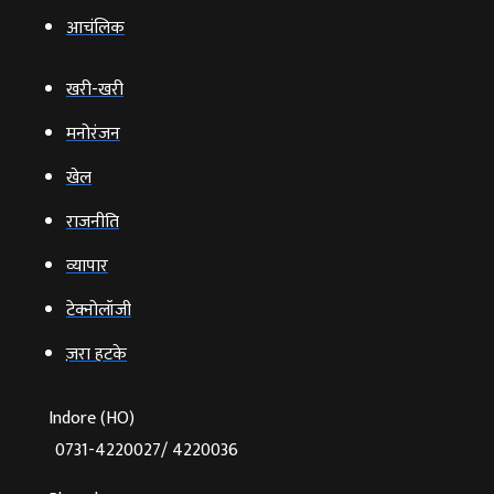
आचंलिक
खरी-खरी
मनोरंजन
खेल
राजनीति
व्‍यापार
टेक्‍नोलॉजी
ज़रा हटके
Indore (HO)
0731-4220027/ 4220036