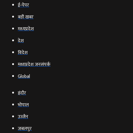
ई‑पेपर
बड़ी खबर
मध्‍यप्रदेश
देश
विदेश
मध्यप्रदेश जनसंपर्क
Global
इंदौर
भोपाल
उज्‍जैन
जबलपुर