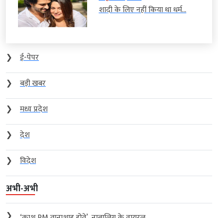
शादी के लिए नहीं किया था धर्म...
❯
ई-पेपर
❯
बड़ी खबर
❯
मध्य प्रदेश
❯
देश
❯
विदेश
अभी-अभी
❯
‘काश PM तानाशाह होते’, नाबालिग के वायरल...