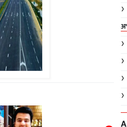
❯
अ
❯
❯
❯
❯
A