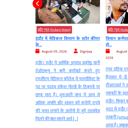
)
इंदौर न्यूज़ (Indore News)
इंदौर न्यूज़ (I
े की हेराफेरी का
इंदौर में मेडिकल विभाग के स्टोर कीपर
विमान कर्मचा
के...
हो...
Digvijay
August 05, 2026
Digvijay
Augus
2026
ी मृत्यु के बाद मिली
इंदौर। इंदौर में आर्थिक अपराध प्रकोष्ठ यानी
एयर इंडिया एक
 राशि के हेरफेर का
ईओडब्ल्यू ने बड़ी कार्रवाई करते हुए
हिरासत में 
 एक महिला ने अपनी
एमजीएम मेडिकल कॉलेज में फार्मासिस्ट के
डीआरआई ने खो
ूरा हिसाब नहीं देने
पद पर पदस्थ राकेश गोरखे के ठिकानों पर
व्यापारी के इश
ेज रखने का आरोप
छापा मारा है। शुरुआती जांच में आय से
इंदौर। विमान 
्यायालय के आदेश पर
अधिक संपत्ति और शासन को करोड़ों रुपये
मदद से इंदौर 
ज कर […]
की चपत लगाने के आरोपों से जुड़े दस्तावेज
तस्करी (smug
मिलने की बात सामने आई […]
आया है। अबूधाब