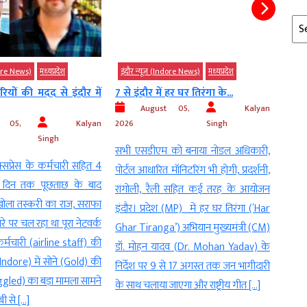
Arc
ndore News)
मध्‍यप्रदेश
इंदौर न्यूज़ (Indore News)
मध्‍यप्रदेश
इंदौर
रियों की मदद से इंदौर में
7 से इंदौर में हर घर तिरंगा के...
इंदौर
लेफ्ट..
August 05,
Kalyan
t 05,
Kalyan
2026
Singh
Singh
2026
सभी एसडीएम को बनाया नोडल अधिकारी,
्सप्रेस के कर्मचारी सहित 4
न्याय 
पोर्टल आधारित मॉनिटरिंग भी होगी, प्रदर्शनी,
दो दिन तक पूछताछ के बाद
नगर 
रांगोली, रैली सहित कई तरह के आयोजन
ला तस्करी का राज, सराफा
मास्ट
इंदौर। प्रदेश (MP) में हर घर तिरंगा (‘Har
ारे पर चल रहा था पूरा नेटवर्क
(23 r
Ghar Tiranga’) अभियान मुख्यमंत्री (CM)
कर्मचारी (airline staff) की
प्रमु
डॉ. मोहन यादव (Dr. Mohan Yadav) के
(Indore) में सोने (Gold) की
के दबाव
निर्देश पर 9 से 17 अगस्त तक जन भागीदारी
gled) का बड़ा मामला सामने
अभी पि
के साथ चलाया जाएगा और राष्ट्रीय गीत […]
ी से […]
के दू