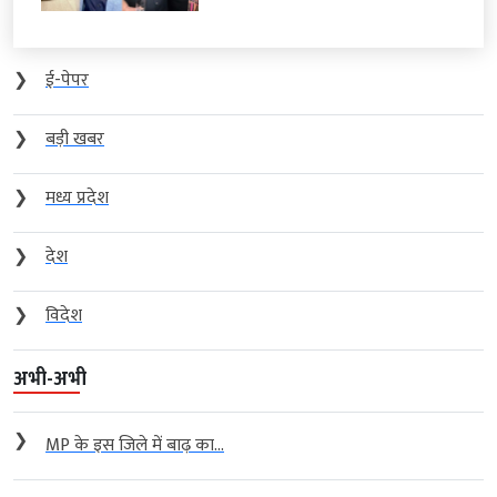
❯
ई-पेपर
❯
बड़ी खबर
❯
मध्य प्रदेश
❯
देश
❯
विदेश
अभी-अभी
❯
MP के इस जिले में बाढ़ का...