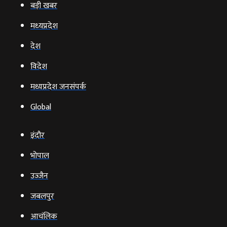
बड़ी खबर
मध्‍यप्रदेश
देश
विदेश
मध्यप्रदेश जनसंपर्क
Global
इंदौर
भोपाल
उज्‍जैन
जबलपुर
आचंलिक