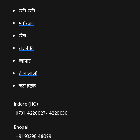
खरी-खरी
मनोरंजन
खेल
राजनीति
व्‍यापार
टेक्‍नोलॉजी
ज़रा हटके
Indore (HO)
0731-4220027/ 4220036
Bhopal
+91 93298 48099