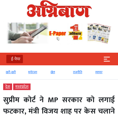
ई-पेपर
ी
मनोरंजन
खेल
राजनीति
व्‍यापार
टेक्‍नोलॉजी
देश
मध्‍यप्रदेश
सुप्रीम कोर्ट ने MP सरकार को लगाई
फटकार, मंत्री विजय शाह पर केस चलाने