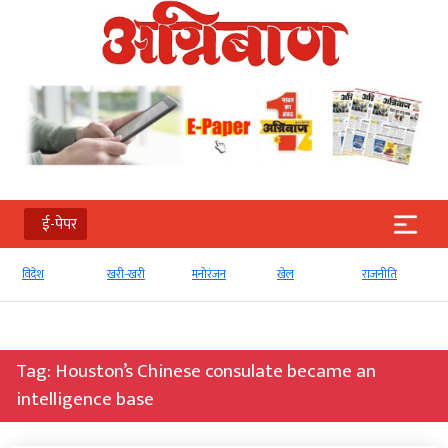
ई-पेपर
विदेश
खरी-खरी
मनोरंजन
खेल
राजनीति
Tag:
Houston’s Chinese consulate became an
intelligence base