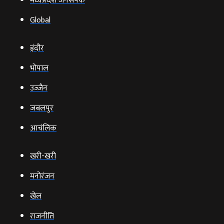
मध्यप्रदेश जनसंपर्क
Global
इंदौर
भोपाल
उज्‍जैन
जबलपुर
आचंलिक
खरी-खरी
मनोरंजन
खेल
राजनीति