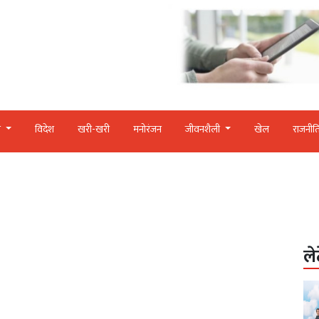
र
विदेश
खरी-खरी
मनोरंजन
जीवनशैली
खेल
राजनीत
ले