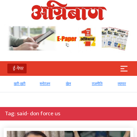
ई-पेपर
खरी-खरी
मनोरंजन
खेल
राजनीति
व्‍यापार
Tag:
said- don force us