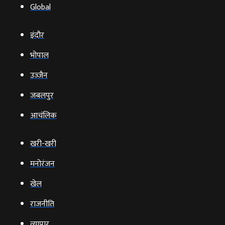
Global
इंदौर
भोपाल
उज्‍जैन
जबलपुर
आचंलिक
खरी-खरी
मनोरंजन
खेल
राजनीति
व्‍यापार