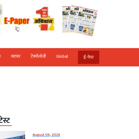
ि
व्‍यापार
टेक्‍नोलॉजी
Global
ई-पेपर
टेस्ट
August 06, 2026