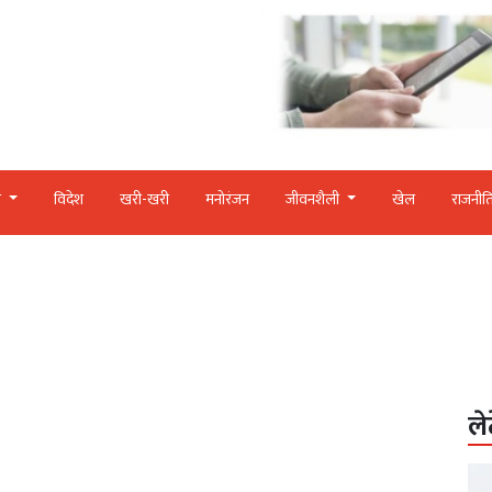
र
विदेश
खरी-खरी
मनोरंजन
जीवनशैली
खेल
राजनीत
ले