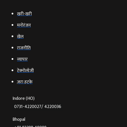
खरी-खरी
मनोरंजन
खेल
राजनीति
व्‍यापार
टेक्‍नोलॉजी
ज़रा हटके
Indore (HO)
0731-4220027/ 4220036
Bhopal