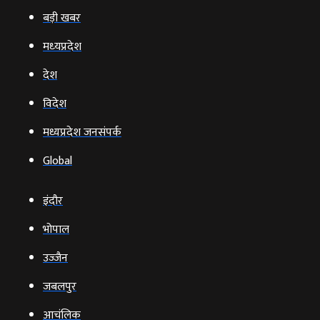
बड़ी खबर
मध्‍यप्रदेश
देश
विदेश
मध्यप्रदेश जनसंपर्क
Global
इंदौर
भोपाल
उज्‍जैन
जबलपुर
आचंलिक