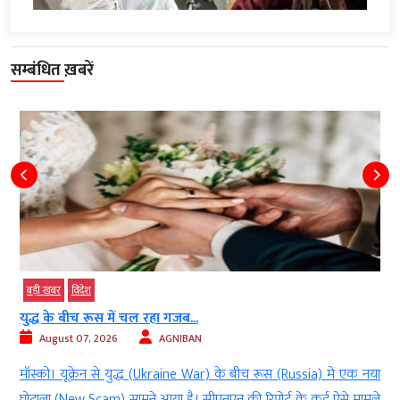
सम्बंधित ख़बरें
बड़ी खबर
विदेश
युद्ध के बीच रूस में चल रहा गजब...
August 07, 2026
AGNIBAN
ी
मॉस्को। यूक्रेन से युद्ध (Ukraine War) के बीच रूस (Russia) में एक नया
ं
घोटाला (New Scam) सामने आया है। सीएनएन की रिपोर्ट के कई ऐसे मामले