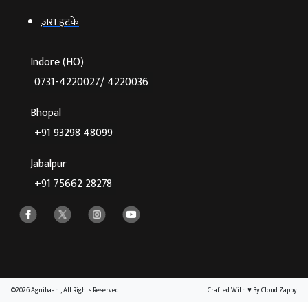
ज़रा हटके
Indore (HO)
0731-4220027/ 4220036
Bhopal
+91 93298 48099
Jabalpur
+91 75662 28278
©2026 Agnibaan , All Rights Reserved
Crafted With
♥
By Cloud Zappy