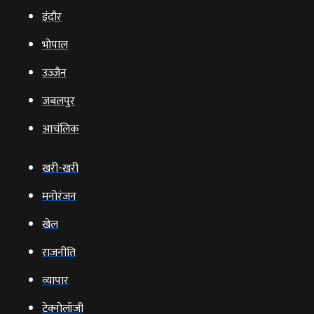
इंदौर
भोपाल
उज्‍जैन
जबलपुर
आचंलिक
खरी-खरी
मनोरंजन
खेल
राजनीति
व्‍यापार
टेक्‍नोलॉजी