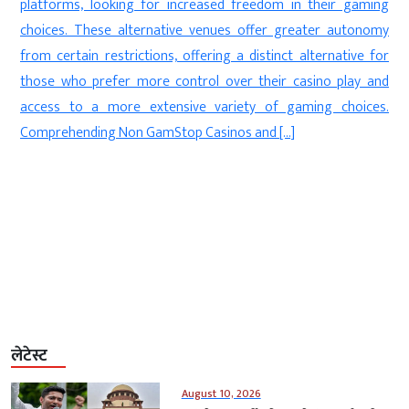
g
y
r
Uncategorized
टेक्‍नोलॉजी
d
भारत में लोकल सर्वर पर चलेगा क्लाउड एआई,...
.
August 05, 2026
AGNIBAN
नई दिल्ली । कृत्रिम बुद्धिमत्ता (ArtificialIntelligence) के क्षेत्र में तेजी से आगे
बढ़ रही कंपनी एंथ्रोपिक (Anthropic) ने भारत (India) के लिए अपनी नई
रणनीति का ऐलान किया है। इस योजना के तहत कंपनी के क्लाउड (Cloud)
एआई मॉडल अब भारत में मौजूद क्लाउड इंफ्रास्ट्रक्चर के माध्यम से उपलब्ध
कराए जाएंगे, जिससे संवेदनशील डाटा देश की […]
लेटेस्ट
August 10, 2026