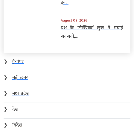
इन...
August 09, 2026
यश के ‘टॉक्सिक’ लुक ने मचाई
सनसनी,...
❯
ई-पेपर
❯
बड़ी खबर
❯
मध्य प्रदेश
❯
देश
❯
विदेश