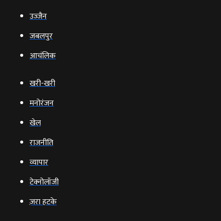
उज्‍जैन
जबलपुर
आचंलिक
खरी-खरी
मनोरंजन
खेल
राजनीति
व्‍यापार
टेक्‍नोलॉजी
ज़रा हटके