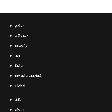
ई‑पेपर
बड़ी खबर
मध्‍यप्रदेश
देश
विदेश
मध्यप्रदेश जनसंपर्क
Global
इंदौर
भोपाल