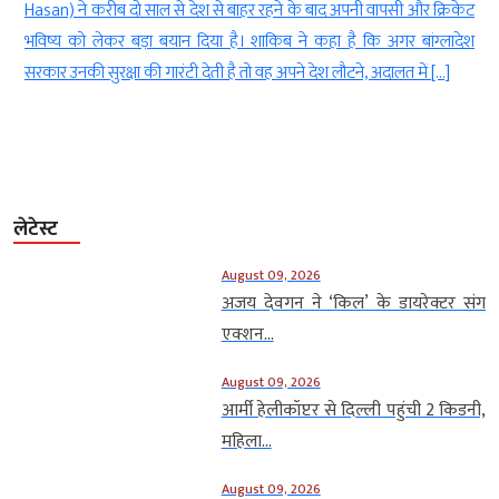
ट
ऐतिहासिक मुकाम हासिल किया। स्कॉटलैंड (Scotland) और कनाडा
श
(Canada) के बीच खेला गया मुकाबला इस फॉर्मेट के इतिहास का 5000वां
वनडे मैच बना। स्कॉटलैंड ने इस यादगार मुकाबले में कनाडा को 9 रन से हराकर
इस ऐतिहासिक मैच को अपने नाम किया। टेस्ट […]
लेटेस्ट
August 09, 2026
अजय देवगन ने ‘किल’ के डायरेक्टर संग
एक्शन...
August 09, 2026
आर्मी हेलीकॉप्टर से दिल्ली पहुंची 2 किडनी,
महिला...
August 09, 2026