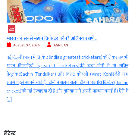
खेल
भारत का सबसे महान क्रिकेटर कौन? अजिंक्य रहाणे...
August 07, 2026
AGNIBAN
ट
नई दिल्ली।भारत में क्रिकेट (India’s greatest cricketers)को लेकर जब भी
त
महान खिलाड़ियों (greatest cricketers)की चर्चा होती है तो सचिन
ं
तेंदुलकरSachin Tendulkar) और विराट कोहली (Virat Kohli)जैसे नाम
ी
सबसे पहले सामने आते हैं। दोनों ने अलग अलग दौर में भारतीय क्रिकेट( Indian
cricket)को नई ऊंचाइयां दी हैं और दुनियाभर में अपनी पहचान बनाई है। ऐसे में
[…]
लेटेस्ट