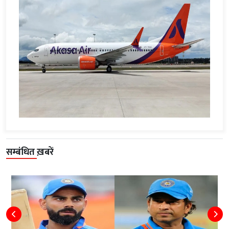
सम्बंधित ख़बरें