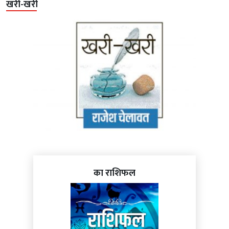
खरी-खरी
का राशिफल