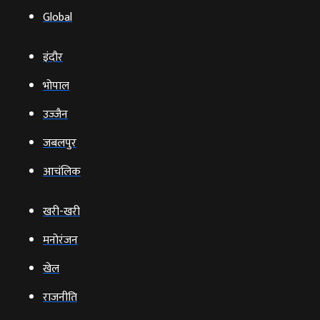
Global
इंदौर
भोपाल
उज्‍जैन
जबलपुर
आचंलिक
खरी-खरी
मनोरंजन
खेल
राजनीति