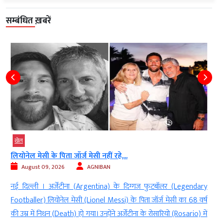
सम्बंधित ख़बरें
खेल
IND vs SL टेस्ट में रिकॉर्ड बुक पर...
August 09, 2026
AGNIBAN
y
नई दिल्ली । भारत और श्रीलंका(India and Sri Lanka) के बीच 15 अगस्त
ष
(August 15)से शुरू होने वाली टेस्ट सीरीज(Test series) सिर्फ मुकाबले के
ं
लिहाज से ही अहम नहीं रहने वाली है बल्कि इस दौरान भारतीय बल्लेबाजों के बीच