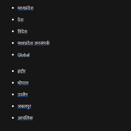
मध्‍यप्रदेश
देश
विदेश
मध्यप्रदेश जनसंपर्क
Global
इंदौर
भोपाल
उज्‍जैन
जबलपुर
आचंलिक