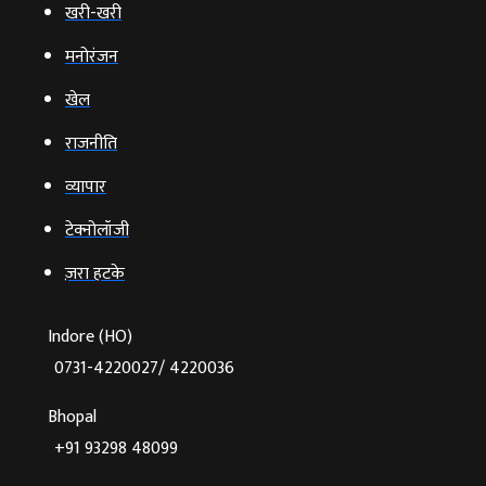
खरी-खरी
मनोरंजन
खेल
राजनीति
व्‍यापार
टेक्‍नोलॉजी
ज़रा हटके
Indore (HO)
0731-4220027/ 4220036
Bhopal
+91 93298 48099