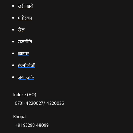
खरी-खरी
मनोरंजन
खेल
राजनीति
व्‍यापार
टेक्‍नोलॉजी
ज़रा हटके
Indore (HO)
0731-4220027/ 4220036
Bhopal
+91 93298 48099