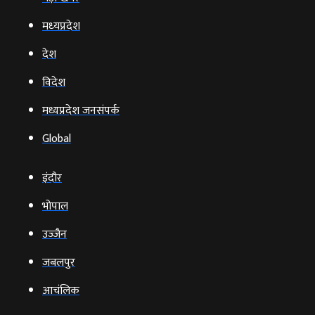
मध्‍यप्रदेश
देश
विदेश
मध्यप्रदेश जनसंपर्क
Global
इंदौर
भोपाल
उज्‍जैन
जबलपुर
आचंलिक