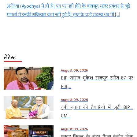
य
अयोध्या (Ayodhya) में ही हैं। पद पर नहीं होने के बावजूद मंदिर प्रबंधन से जुड़े
ी
मामलों में उनकी सक्रियता कम नहीं हुई है। ट्रस्ट के कई सदस्य अब भी […]
लेटेस्ट
August 09, 2026
BJP सांसद मुकेश राजपूत समेत 87 पर
FIR,...
August 09, 2026
यूपी चुनाव की तैयारियों में जुटी BJP….
CM...
August 09, 2026
फ्राइड चिकन के अंदर मिला कंडोम जैसा