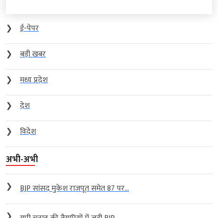
❯
ई-पेपर
❯
बड़ी खबर
❯
मध्य प्रदेश
❯
देश
❯
विदेश
अभी-अभी
❯
BJP सांसद मुकेश राजपूत समेत 87 पर...
❯