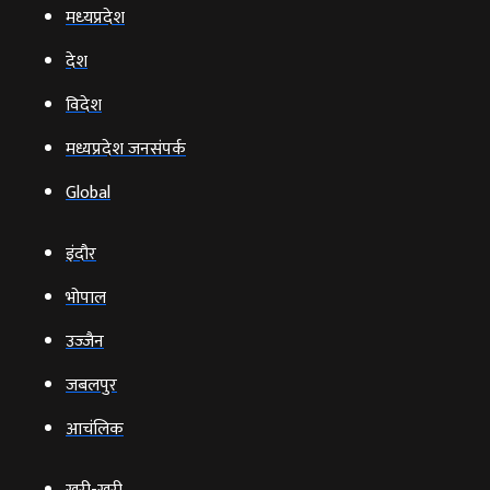
मध्‍यप्रदेश
देश
विदेश
मध्यप्रदेश जनसंपर्क
Global
इंदौर
भोपाल
उज्‍जैन
जबलपुर
आचंलिक