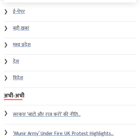
❯
ई-पेपर
❯
बड़ी खबर
❯
मध्य प्रदेश
❯
देश
❯
विदेश
अभी-अभी
❯
सरकार ‘बांटो और राज करो’ की नीति...
❯
‘Munir Army’ Under Fire: UK Protest Highlights...