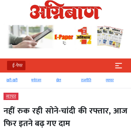
ई-पेपर
खरी-खरी
मनोरंजन
खेल
राजनीति
व्‍यापार
व्‍यापार
नहीं रुक रही सोने-चांदी की रफ्तार, आज
फिर इतने बढ़ गए दाम