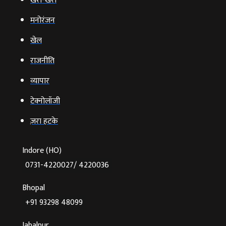
खरी-खरी
मनोरंजन
खेल
राजनीति
व्‍यापार
टेक्‍नोलॉजी
ज़रा हटके
Indore (HO)
0731-4220027/ 4220036
Bhopal
+91 93298 48099
Jabalpur