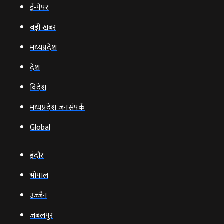
ई‑पेपर
बड़ी खबर
मध्‍यप्रदेश
देश
विदेश
मध्यप्रदेश जनसंपर्क
Global
इंदौर
भोपाल
उज्‍जैन
जबलपुर