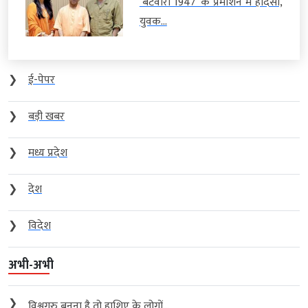
‘बंटवारा 1947’ के प्रमोशन में हादसा,
युवक...
❯
ई-पेपर
❯
बड़ी खबर
❯
मध्य प्रदेश
❯
देश
❯
विदेश
अभी-अभी
❯
विश्वगुरु बनना है तो हाशिए के लोगों...