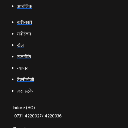
आचंलिक
खरी-खरी
मनोरंजन
खेल
राजनीति
व्‍यापार
टेक्‍नोलॉजी
ज़रा हटके
Indore (HO)
0731-4220027/ 4220036