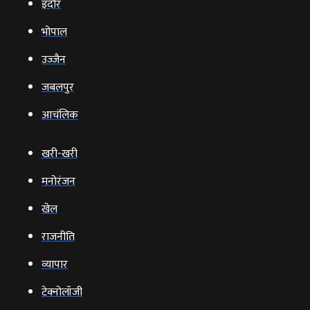
इंदौर
भोपाल
उज्‍जैन
जबलपुर
आचंलिक
खरी-खरी
मनोरंजन
खेल
राजनीति
व्‍यापार
टेक्‍नोलॉजी