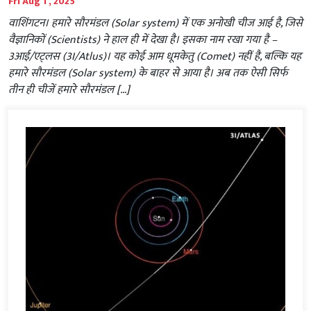
Fri Aug 1 , 2025
वाशिंगटन। हमारे सौरमंडल (Solar system) में एक अनोखी चीज आई है, जिसे
वैज्ञानिकों (Scientists) ने हाल ही में देखा है। इसका नाम रखा गया है –
3आई/एट्लस (3I/Atlus)। यह कोई आम धूमकेतु (Comet) नहीं है, बल्कि यह
हमारे सौरमंडल (Solar system) के बाहर से आया है। अब तक ऐसी सिर्फ
तीन ही चीजें हमारे सौरमंडल […]