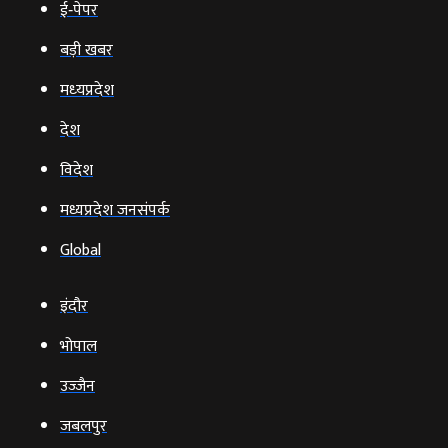
ई‑पेपर
बड़ी खबर
मध्‍यप्रदेश
देश
विदेश
मध्यप्रदेश जनसंपर्क
Global
इंदौर
भोपाल
उज्‍जैन
जबलपुर