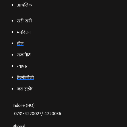
आचंलिक
खरी-खरी
मनोरंजन
खेल
राजनीति
व्‍यापार
टेक्‍नोलॉजी
ज़रा हटके
Indore (HO)
0731-4220027/ 4220036
Bhopal