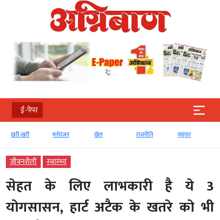
ई-पेपर
खरी-खरी
मनोरंजन
खेल
राजनीति
व्‍यापार
जीवनशैली
स्‍वास्‍थ्‍य
सेहत के लिए लाभकारी है ये 3
योगसासन, हार्ट अटैक के खतरे को भी