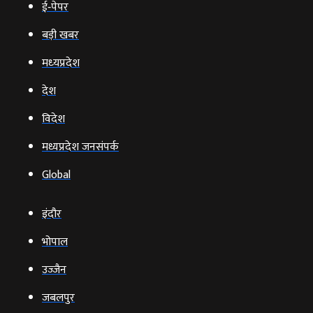
ई‑पेपर
बड़ी खबर
मध्‍यप्रदेश
देश
विदेश
मध्यप्रदेश जनसंपर्क
Global
इंदौर
भोपाल
उज्‍जैन
जबलपुर