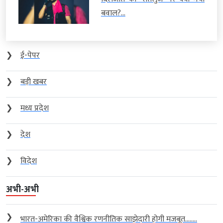
बवाल?...
❯
ई-पेपर
❯
बड़ी खबर
❯
मध्य प्रदेश
❯
देश
❯
विदेश
अभी-अभी
❯
भारत-अमेरिका की वैश्विक रणनीतिक साझेदारी होगी मजबूत….....