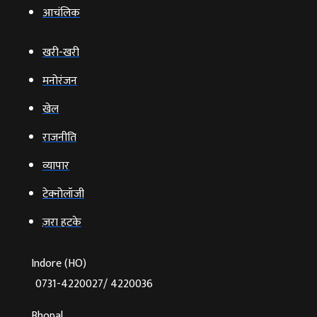
आचंलिक
खरी-खरी
मनोरंजन
खेल
राजनीति
व्‍यापार
टेक्‍नोलॉजी
ज़रा हटके
Indore (HO)
0731-4220027/ 4220036
Bhopal