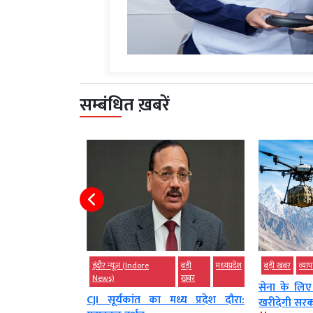
सम्बंधित ख़बरें
इंदौर न्यूज़ (Indore
बड़ी
मध्‍यप्रदेश
बड़ी खबर
व्‍या
News)
खबर
 राफेल, ऊंची उड़ान
सेना के लिए
CJI सूर्यकांत का मध्य प्रदेश दौरा:
खरीदेगी सरक