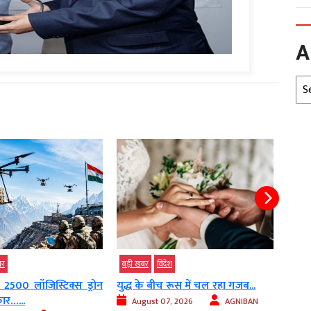
A
Arc
पार
बड़ी खबर
विदेश
बड़ी 
 2500 लॉजिस्टिक्स ड्रोन
युद्ध के बीच रूस में चल रहा गजब...
संसद
ार…...
कोशिश
August 07, 2026
AGNIBAN