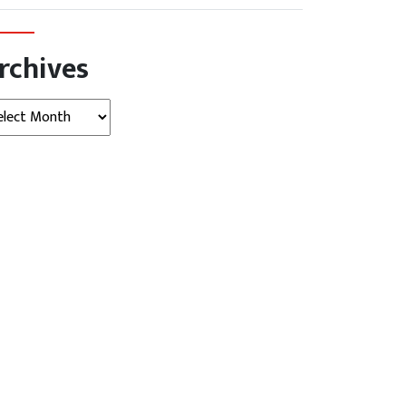
rchives
hives
खबर
राजनीति
बड़ी खबर
 का गतिरोध खत्म करने की
लद्दाख के ऊंचे पर्वतीय क्षेत्रों में शुरू
 तेज,...
होगी...