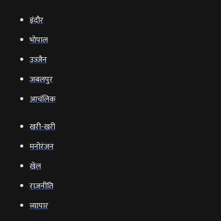
इंदौर
भोपाल
उज्‍जैन
जबलपुर
आचंलिक
खरी-खरी
मनोरंजन
खेल
राजनीति
व्‍यापार