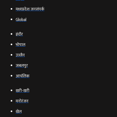
मध्यप्रदेश जनसंपर्क
Global
इंदौर
भोपाल
उज्‍जैन
जबलपुर
आचंलिक
खरी-खरी
मनोरंजन
खेल