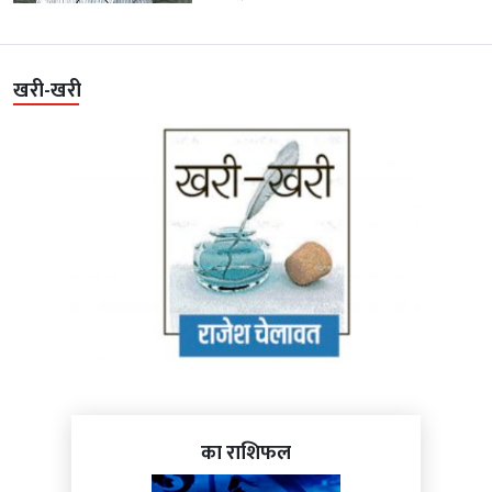
खरी-खरी
का राशिफल