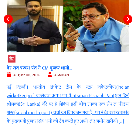
खेल
देर रात ऋषभ पंत ने CM पुष्कर धामी...
August 08, 2026
AGNIBAN
t
नई दिल्ली। भारतीय क्रिकेट टीम के स्टार विकेटकीपर(Indian
n
wicketkeeper) बल्लेबाज ऋषभ पंत (batsman Rishabh Pant)इन दिनों
ट
श्रीलंका(Sri Lanka) दौरे पर हैं लेकिन इसी बीच उनका एक सोशल मीडिया
े
पोस्ट(social media post) चर्चा का विषय बन गया है। पंत ने देर रात उत्तराखंड
के मुख्यमंत्री पुष्कर सिंह धामी को टैग करते हुए अपने लिए जमीन खरीदने […]