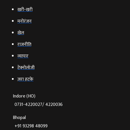
खरी-खरी
मनोरंजन
खेल
राजनीति
व्‍यापार
टेक्‍नोलॉजी
ज़रा हटके
Indore (HO)
0731-4220027/ 4220036
Bhopal
+91 93298 48099