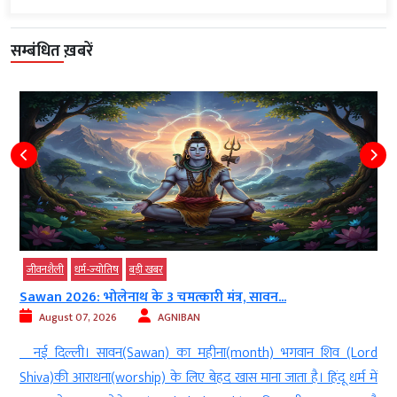
सम्बंधित ख़बरें
जीवनशैली
धर्म-ज्‍योतिष
बड़ी खबर
Sawan 2026: भोलेनाथ के 3 चमत्कारी मंत्र, सावन...
August 07, 2026
AGNIBAN
ल
नई दिल्ली। सावन(Sawan) का महीना(month) भगवान शिव (Lord
े
Shiva)की आराधना(worship) के लिए बेहद खास माना जाता है। हिंदू धर्म में