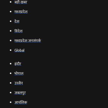
बड़ी खबर
मध्‍यप्रदेश
देश
विदेश
मध्यप्रदेश जनसंपर्क
Global
इंदौर
भोपाल
उज्‍जैन
जबलपुर
आचंलिक