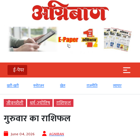
ई-पेपर
खरी-खरी
मनोरंजन
खेल
राजनीति
व्‍यापार
जीवनशैली
धर्म-ज्‍योतिष
राशिफल
गुरुवार का राशिफल
June 04, 2026
AGNIBAN