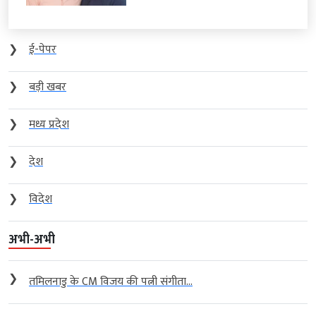
❯
ई-पेपर
❯
बड़ी खबर
❯
मध्य प्रदेश
❯
देश
❯
विदेश
अभी-अभी
❯
तमिलनाडु के CM विजय की पत्नी संगीता...