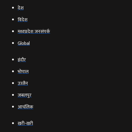
देश
विदेश
मध्यप्रदेश जनसंपर्क
Global
इंदौर
भोपाल
उज्‍जैन
जबलपुर
आचंलिक
खरी-खरी