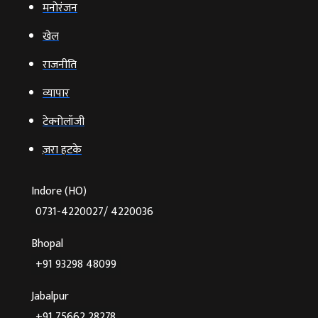
मनोरंजन
खेल
राजनीति
व्‍यापार
टेक्‍नोलॉजी
ज़रा हटके
Indore (HO)
0731-4220027/ 4220036
Bhopal
+91 93298 48099
Jabalpur
+91 75662 28278