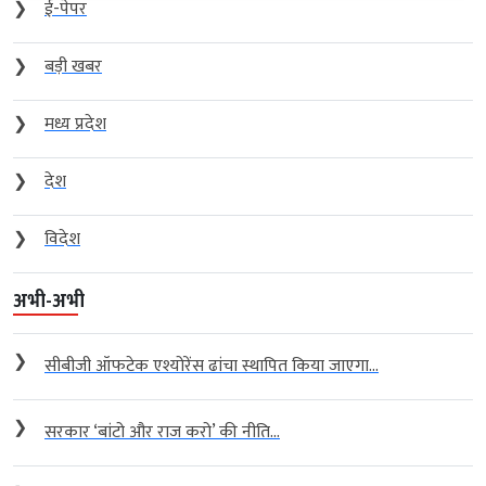
❯
ई-पेपर
❯
बड़ी खबर
❯
मध्य प्रदेश
❯
देश
❯
विदेश
अभी-अभी
❯
सीबीजी ऑफटेक एश्योरेंस ढांचा स्थापित किया जाएगा...
❯
सरकार ‘बांटो और राज करो’ की नीति...