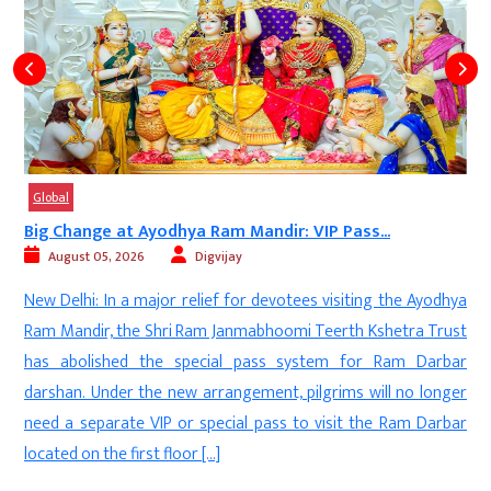
Global
Big Change at Ayodhya Ram Mandir: VIP Pass...
August 05, 2026
Digvijay
d
New Delhi: In a major relief for devotees visiting the Ayodhya
s
Ram Mandir, the Shri Ram Janmabhoomi Teerth Kshetra Trust
-
has abolished the special pass system for Ram Darbar
l
darshan. Under the new arrangement, pilgrims will no longer
t
need a separate VIP or special pass to visit the Ram Darbar
.
located on the first floor […]