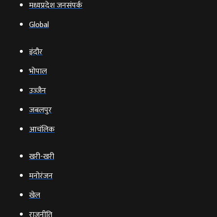
मध्यप्रदेश जनसंपर्क
Global
इंदौर
भोपाल
उज्‍जैन
जबलपुर
आचंलिक
खरी-खरी
मनोरंजन
खेल
राजनीति