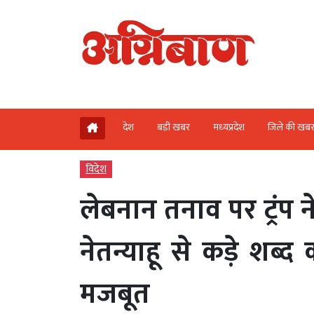
देश
बड़ी खबर
मध्‍यप्रदेश
जिले की खब
विदेश
लेबनान तनाव पर ट्रंप 
नेतन्याहू से कड़े शब्
मजबूत