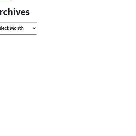
rchives
hives
श
खेल
राजनीति
विदेश
 की खाड़ी में फिर बढ़ा तनाव,
शेख हसीना के कार्यक्रम के बाद शाकिब
...
अल...