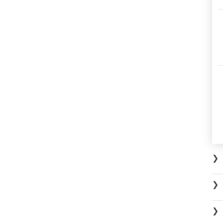
❯
❯
❯