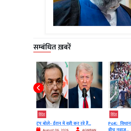
सम्बंधित ख़बरें
विदेश
बड़ी खबर
वि
ी कर रहे हैं...
PoK: विधानसभा चुनाव में विरोध के
US: ट्रंप 
बीच नवाज...
और...
AGNIBAN