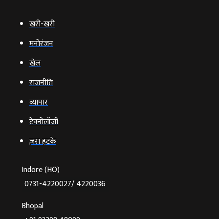
खरी-खरी
मनोरंजन
खेल
राजनीति
व्‍यापार
टेक्‍नोलॉजी
ज़रा हटके
Indore (HO)
0731-4220027/ 4220036
Bhopal