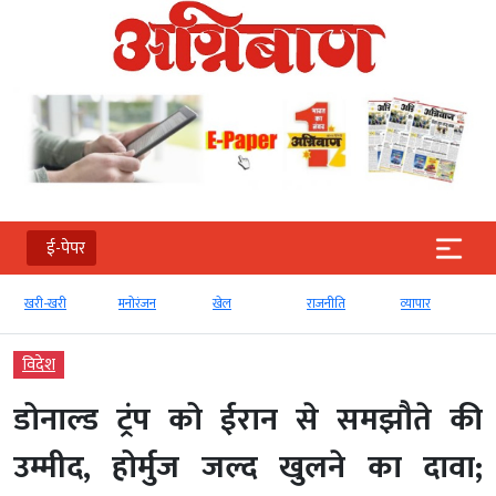
ई-पेपर
खरी-खरी
मनोरंजन
खेल
राजनीति
व्‍यापार
विदेश
डोनाल्ड ट्रंप को ईरान से समझौते की
उम्मीद, होर्मुज जल्द खुलने का दावा;