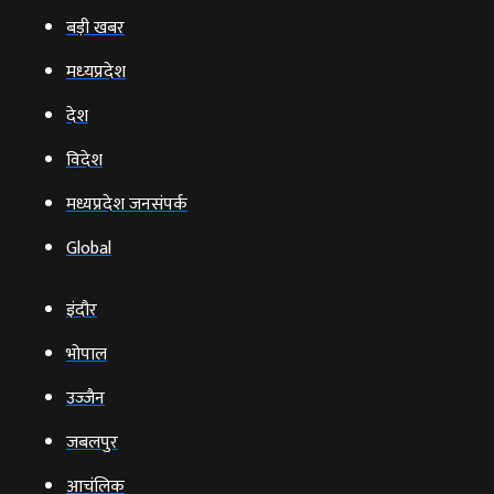
बड़ी खबर
मध्‍यप्रदेश
देश
विदेश
मध्यप्रदेश जनसंपर्क
Global
इंदौर
भोपाल
उज्‍जैन
जबलपुर
आचंलिक