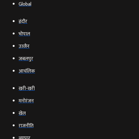
Global
इंदौर
भोपाल
उज्‍जैन
जबलपुर
आचंलिक
खरी-खरी
मनोरंजन
खेल
राजनीति
व्‍यापार