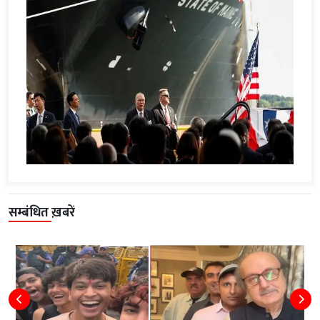
सम्बंधित ख़बरें