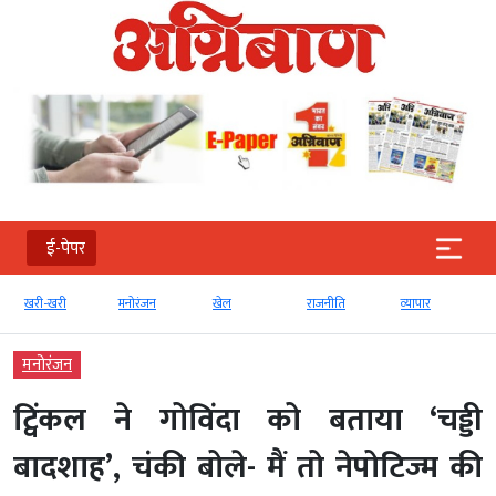
ई-पेपर
खरी-खरी
मनोरंजन
खेल
राजनीति
व्‍यापार
मनोरंजन
ट्विंकल ने गोविंदा को बताया ‘चड्डी
बादशाह’, चंकी बोले- मैं तो नेपोटिज्म की