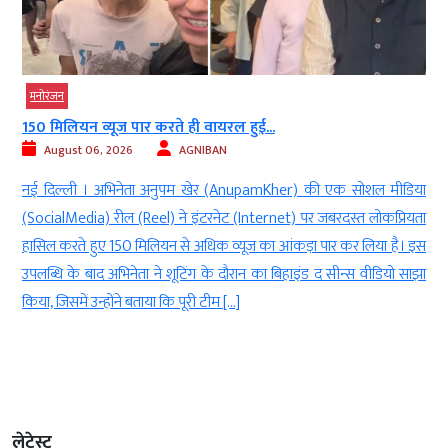
मनोरंजन
150 मिलियन व्यूज पार करते ही वायरल हुई...
August 06, 2026
AGNIBAN
र
नई दिल्ली । अभिनेता अनुपम खेर (AnupamKher) की एक सोशल मीडिया
े
(SocialMedia) रील (Reel) ने इंटरनेट (Internet) पर जबरदस्त लोकप्रियता
w
हासिल करते हुए 150 मिलियन से अधिक व्यूज का आंकड़ा पार कर लिया है। इस
ए
उपलब्धि के बाद अभिनेता ने शूटिंग के दौरान का बिहाइंड द सीन्स वीडियो साझा
किया, जिसमें उन्होंने बताया कि पूरी टीम […]
लेटेस्ट