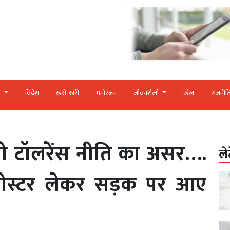
र
विदेश
खरी-खरी
मनोरंजन
जीवनशैली
खेल
राजनीत
ो टॉलरेंस नीति का असर….
ले
पोस्टर लेकर सड़क पर आए