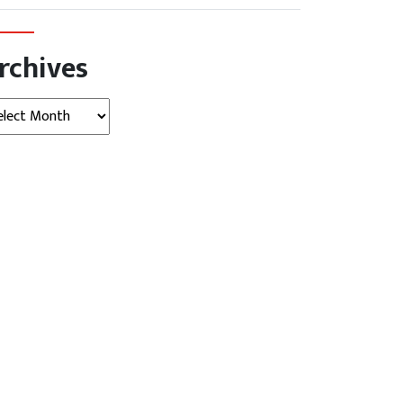
rchives
hives