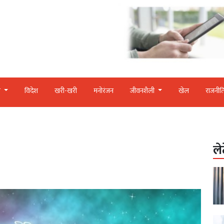
र
विदेश
खरी-खरी
मनोरंजन
जीवनशैली
खेल
राजनीत
ले