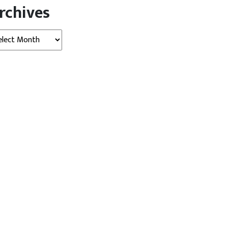
rchives
hives