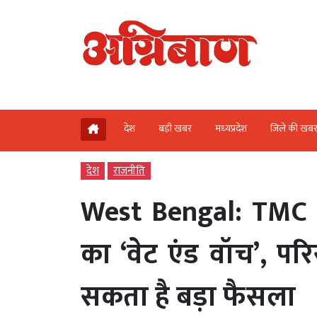
देश
बड़ी खबर
मध्‍यप्रदेश
जिले की खब
देश
राजनीति
West Bengal: TMC क
का ‘वेट एंड वॉच’, प
सकता है बड़ा फैसला