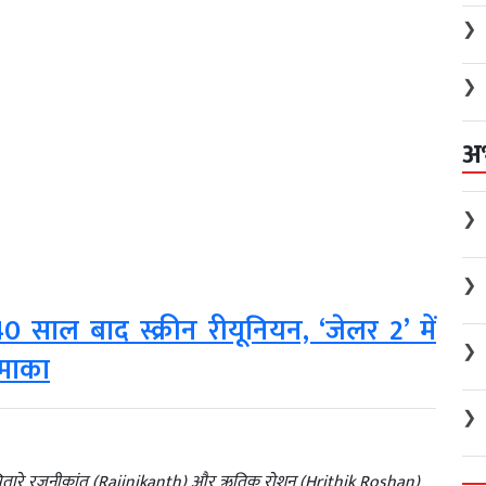
❯
❯
अ
❯
❯
ाल बाद स्क्रीन रीयूनियन, ‘जेलर 2’ में
❯
धमाका
❯
े सितारे रजनीकांत (Rajinikanth) और ऋतिक रोशन (Hrithik Roshan)