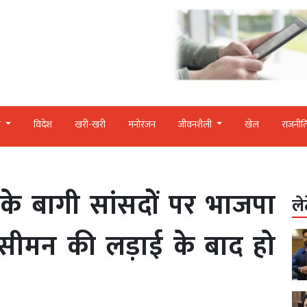
र
विदेश
खरी-खरी
मनोरंजन
जीवनशैली
खेल
राजनीत
े बागी सांसदों पर भाजपा
ले
रिसीमन की लड़ाई के बाद हो