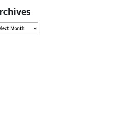
rchives
hives