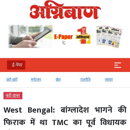
ई-पेपर
खरी-खरी
मनोरंजन
खेल
राजनीति
व्‍यापार
बड़ी खबर
West Bengal: बांग्लादेश भागने की
फिराक में था TMC का पूर्व विधायक