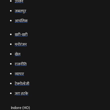
उज्‍जैन
जबलपुर
आचंलिक
खरी-खरी
मनोरंजन
खेल
राजनीति
व्‍यापार
टेक्‍नोलॉजी
ज़रा हटके
Indore (HO)