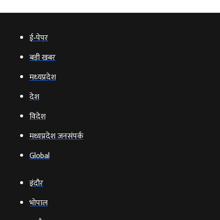
ई‑पेपर
बड़ी खबर
मध्‍यप्रदेश
देश
विदेश
मध्यप्रदेश जनसंपर्क
Global
इंदौर
भोपाल