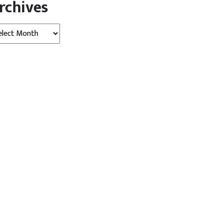
rchives
hives