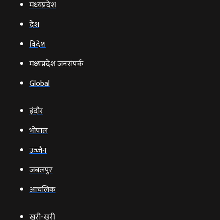
मध्‍यप्रदेश
देश
विदेश
मध्यप्रदेश जनसंपर्क
Global
इंदौर
भोपाल
उज्‍जैन
जबलपुर
आचंलिक
खरी-खरी