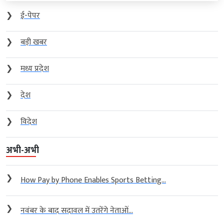
❯
ई-पेपर
❯
बड़ी खबर
❯
मध्य प्रदेश
❯
देश
❯
विदेश
अभी-अभी
❯
How Pay by Phone Enables Sports Betting...
❯
नवंबर के बाद सदावल में उतरेंगे नेताओं...