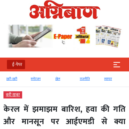
ई-पेपर
खरी-खरी
मनोरंजन
खेल
राजनीति
व्‍यापार
बड़ी खबर
केरल में झमाझम बारिश, हवा की गति
और मानसून पर आईएमडी से क्या