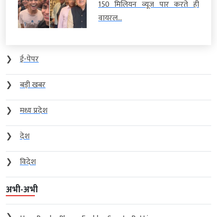
150 मिलियन व्यूज पार करते ही
वायरल...
❯
ई-पेपर
❯
बड़ी खबर
❯
मध्य प्रदेश
❯
देश
❯
विदेश
अभी-अभी
❯