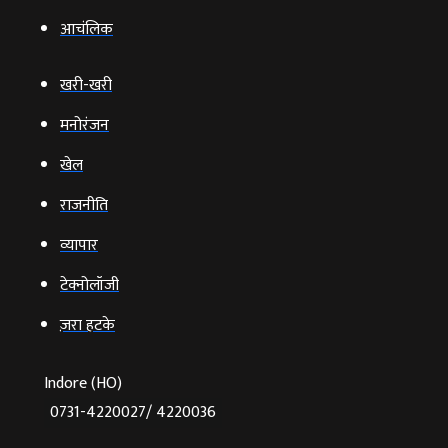
आचंलिक
खरी-खरी
मनोरंजन
खेल
राजनीति
व्‍यापार
टेक्‍नोलॉजी
ज़रा हटके
Indore (HO)
0731-4220027/ 4220036