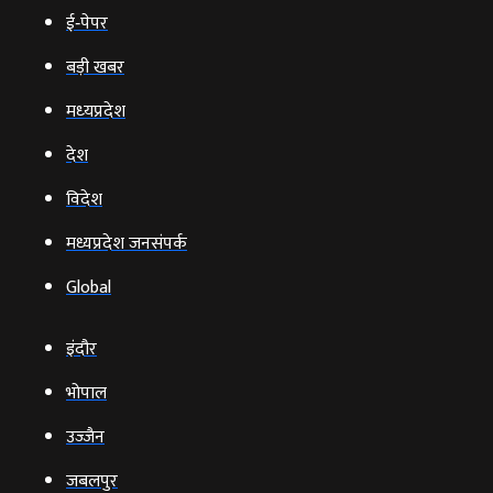
ई‑पेपर
बड़ी खबर
मध्‍यप्रदेश
देश
विदेश
मध्यप्रदेश जनसंपर्क
Global
इंदौर
भोपाल
उज्‍जैन
जबलपुर