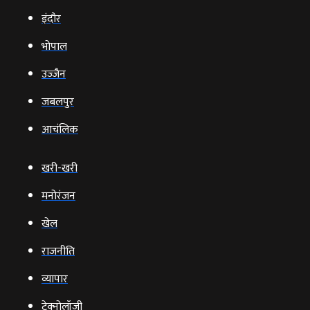
इंदौर
भोपाल
उज्‍जैन
जबलपुर
आचंलिक
खरी-खरी
मनोरंजन
खेल
राजनीति
व्‍यापार
टेक्‍नोलॉजी