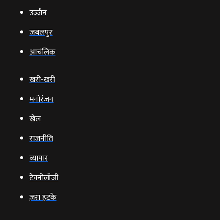
उज्‍जैन
जबलपुर
आचंलिक
खरी-खरी
मनोरंजन
खेल
राजनीति
व्‍यापार
टेक्‍नोलॉजी
ज़रा हटके