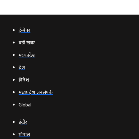
ई‑पेपर
बड़ी खबर
मध्‍यप्रदेश
देश
विदेश
मध्यप्रदेश जनसंपर्क
Global
इंदौर
भोपाल