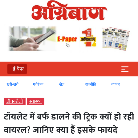
ई-पेपर
खरी-खरी
मनोरंजन
खेल
राजनीति
व्‍यापार
जीवनशैली
स्‍वास्‍थ्‍य
टॉयलेट में बर्फ डालने की ट्रिक क्यों हो रही
वायरल? जानिए क्या हैं इसके फायदे