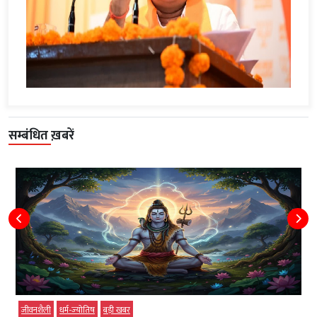
सम्बंधित ख़बरें
जीवनशैली
धर्म-ज्‍योतिष
बड़ी खबर